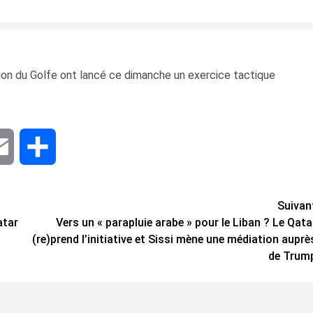
ion du Golfe ont lancé ce dimanche un exercice tactique
dIn
Email
Share
Suivan
atar
Vers un « parapluie arabe » pour le Liban ? Le Qata
(re)prend l’initiative et Sissi mène une médiation auprè
de Trum