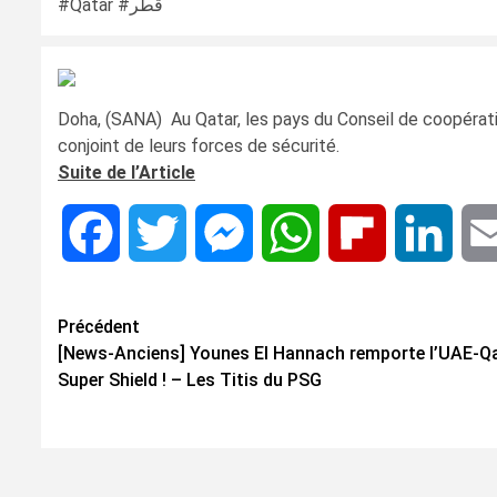
#Qatar #قطر
Doha, (SANA) Au Qatar, les pays du Conseil de coopérat
conjoint de leurs forces de sécurité.
Suite de l’Article
Facebook
Twitter
Messenger
WhatsApp
Flipboard
Linke
Navigation
Précédent
[News-Anciens] Younes El Hannach remporte l’UAE-Q
d’article
Super Shield ! – Les Titis du PSG