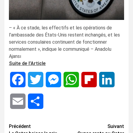
– « À ce stade, les effectifs et les opérations de
l’ambassade des États-Unis restent inchangés, et les
services consulaires continuent de fonctionner
normalement », indique le communiqué – Anadolu
Ajansı
Suite de l’Article
Facebook
Twitter
Messenger
WhatsApp
Flipboard
LinkedIn
Email
Share
Navigation
Précédent
Suivant