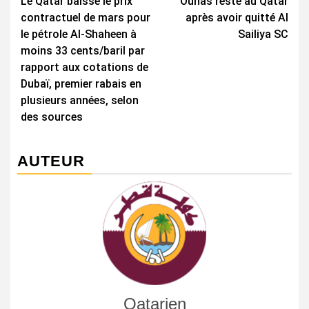
Le Qatar baisse le prix
Ounas reste au Qatar
d’article
contractuel de mars pour
après avoir quitté Al
le pétrole Al-Shaheen à
Sailiya SC
moins 33 cents/baril par
rapport aux cotations de
Dubaï, premier rabais en
plusieurs années, selon
des sources
AUTEUR
Qatarien