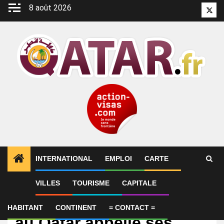
Aller
8 août 2026
Twitt
au
contenu
INTERNATIONAL
EMPLOI
CARTE
VILLES
TOURISME
CAPITALE
International
L’ambassade américaine
HABITANT
CONTINENT
= CONTACT =
au Qatar appelle ses