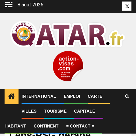
Aller
8 août 2026
Twitt
au
contenu
INTERNATIONAL
EMPLOI
CARTE
VILLES
TOURISME
CAPITALE
International
L’alcool et le Qatar,
HABITANT
CONTINENT
= CONTACT =
Lens-PSG dérape