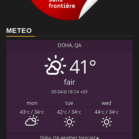
METEO
DOHA, QA
41°
fair
05:04
18:14 +03
mon
tue
wed
43
/ 34
42
/ 34
44
/ 34
°C
°C
°C
°C
°C
°C
Doha, QA
weather forecast ▸