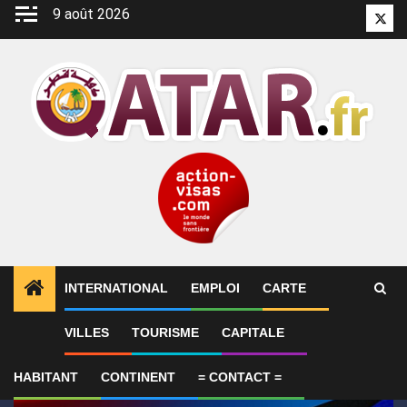
Aller
9 août 2026
Twitt
au
contenu
INTERNATIONAL
EMPLOI
CARTE
1
ALERTES INFO
GP de Grande-Bretagne – MotoGP™ 
VILLES
TOURISME
CAPITALE
HABITANT
CONTINENT
= CONTACT =