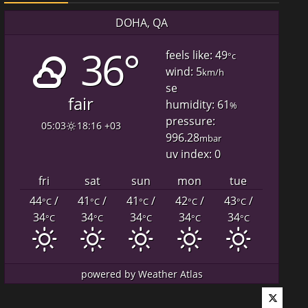
DOHA, QA
36°
feels like: 49
°c
wind: 5
km/h
se
fair
humidity: 61
%
pressure:
05:03
18:16 +03
996.28
mbar
uv index: 0
fri
sat
sun
mon
tue
44
/
41
/
41
/
42
/
43
/
°C
°C
°C
°C
°C
34
34
34
34
34
°C
°C
°C
°C
°C
powered by
Weather Atlas
Twitter