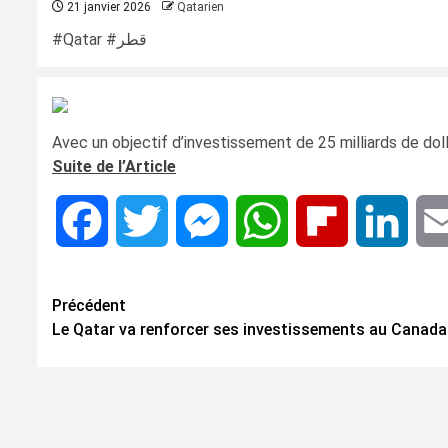
21 janvier 2026
Qatarien
#Qatar #قطر
Avec un objectif d’investissement de 25 milliards de dol
Suite de l’Article
Facebook
Twitter
Messenger
WhatsApp
Flipboard
Linke
Navigation
Précédent
Le Qatar va renforcer ses investissements au Canada
d’article