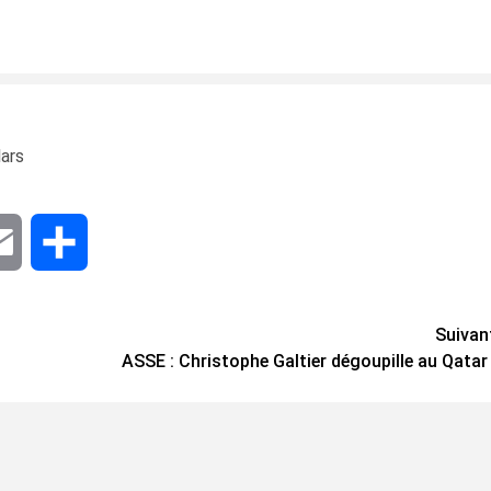
lars
dIn
Email
Share
Suivan
ASSE : Christophe Galtier dégoupille au Qatar 