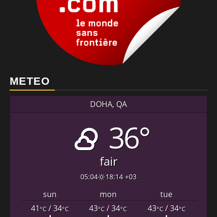
METEO
DOHA, QA
36°
fair
05:04
18:14 +03
sun
mon
tue
41
/ 34
43
/ 34
43
/ 34
°C
°C
°C
°C
°C
°C