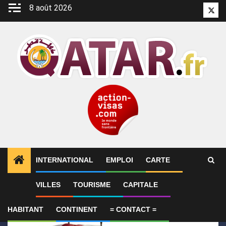
Aller
8 août 2026
Twitt
au
contenu
INTERNATIONAL
EMPLOI
CARTE
1
ALERTES INFO
Le Qatar condamne l’attentat cont
VILLES
TOURISME
CAPITALE
HABITANT
CONTINENT
= CONTACT =