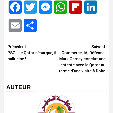
Facebook
Twitter
Messenger
WhatsApp
Flipboard
LinkedIn
Email
Share
Navigation
Précédent
Suivant
PSG : Le Qatar débarque, il
Commerce, IA, Défense:
d’article
hallucine !
Mark Carney conclut une
entente avec le Qatar au
terme d’une visite à Doha
AUTEUR