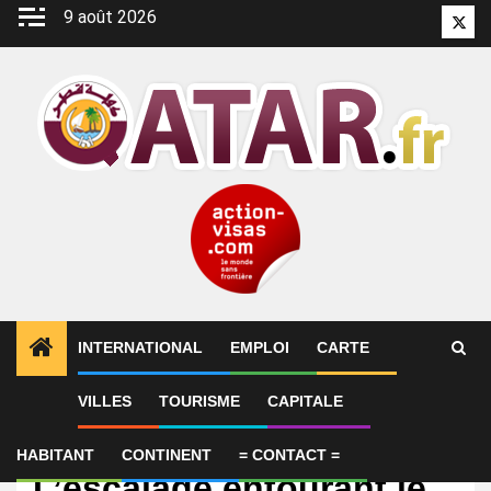
Aller
9 août 2026
Twitt
au
contenu
INTERNATIONAL
EMPLOI
CARTE
VILLES
TOURISME
CAPITALE
International
La Presse au Qatar |
HABITANT
CONTINENT
= CONTACT =
L’escalade entourant le