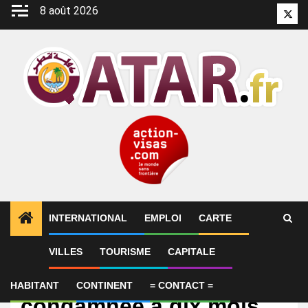
Aller
8 août 2026
Twitt
au
contenu
INTERNATIONAL
EMPLOI
CARTE
VILLES
TOURISME
CAPITALE
International
La lobbyiste du Qatar
HABITANT
CONTINENT
= CONTACT =
condamnée à dix mois