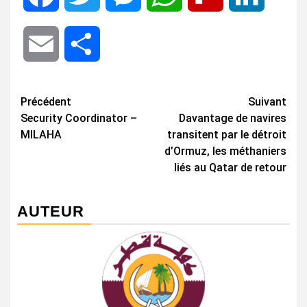
Email
Share
Navigation
Précédent
Suivant
Security Coordinator –
Davantage de navires
d’article
MILAHA
transitent par le détroit
d’Ormuz, les méthaniers
liés au Qatar de retour
AUTEUR