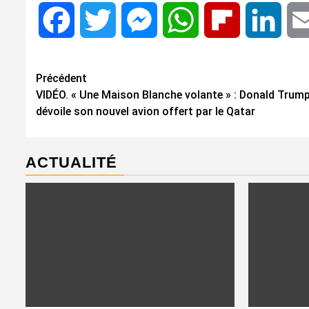
Facebook
Twitter
Messenger
WhatsApp
Flipboard
Linke
Navigation
Précédent
VIDÉO. « Une Maison Blanche volante » : Donald Trum
d’article
dévoile son nouvel avion offert par le Qatar
ACTUALITÉ