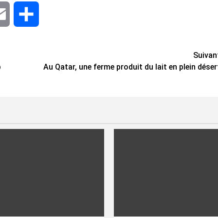
dIn
Email
Share
Suivan
p
Au Qatar, une ferme produit du lait en plein déser