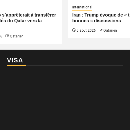
International
s’apprêterait à transférer
Iran : Trump évoque de « t
tés du Qatar vers la
bonnes » discussions
5 août 2026
Qatarien
26
Qatarien
VISA