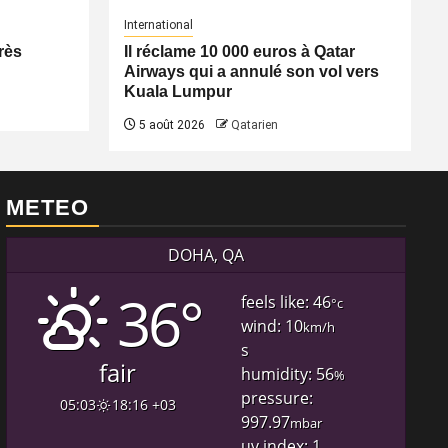
International
rès
Il réclame 10 000 euros à Qatar
Airways qui a annulé son vol vers
Kuala Lumpur
5 août 2026
Qatarien
METEO
DOHA, QA
36°
feels like: 46
°c
wind: 10
km/h
s
fair
humidity: 56
%
pressure:
05:03
18:16 +03
997.97
mbar
uv index: 1