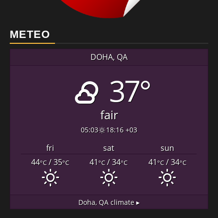
METEO
DOHA, QA
37°
fair
05:03
18:16 +03
fri
sat
sun
44
/ 35
41
/ 34
41
/ 34
°C
°C
°C
°C
°C
°C
Doha, QA
climate ▸