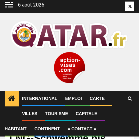
Aller
6 août 2026
Twitt
au
contenu
INTERNATIONAL
EMPLOI
CARTE
VILLES
TOURISME
CAPITALE
International
KI-Strombedarf könnte
HABITANT
CONTINENT
= CONTACT =
LNG-Schwemme bis