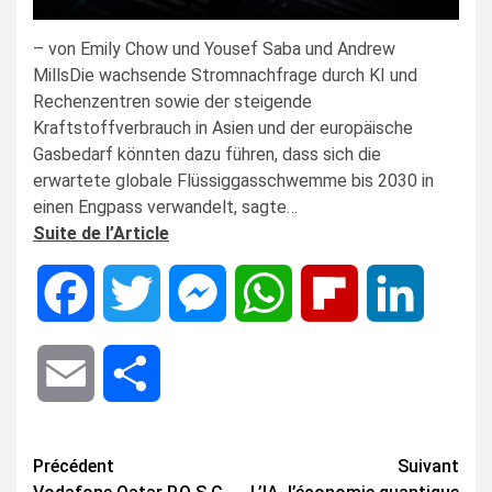
– von Emily Chow und Yousef Saba und Andrew
MillsDie wachsende Stromnachfrage durch KI und
Rechenzentren sowie der steigende
Kraftstoffverbrauch in Asien und der europäische
Gasbedarf könnten dazu führen, dass sich die
erwartete globale Flüssiggasschwemme bis 2030 in
einen Engpass verwandelt, sagte…
Suite de l’Article
Facebook
Twitter
Messenger
WhatsApp
Flipboard
LinkedIn
Email
Share
Navigation
Précédent
Suivant