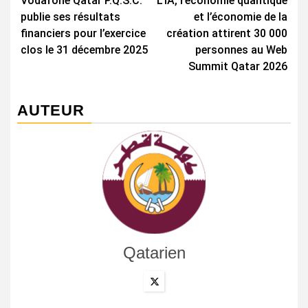
Vodafone Qatar P.Q.S.C.
L’IA, l’économie quantique
d’article
publie ses résultats
et l’économie de la
financiers pour l’exercice
création attirent 30 000
clos le 31 décembre 2025
personnes au Web
Summit Qatar 2026
AUTEUR
Qatarien