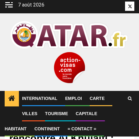
Aller
7 août 2026
Twitt
au
contenu
INTERNATIONAL
EMPLOI
CARTE
VILLES
TOURISME
CAPITALE
International
Italie-Qatar : Tripodi
HABITANT
CONTINENT
= CONTACT =
rencontre Al Khulaifi :