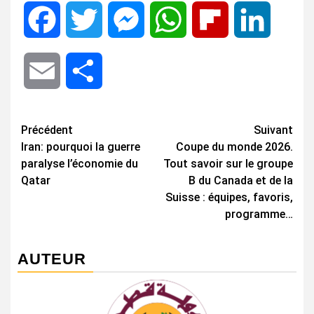
Facebook
Twitter
Messenger
WhatsApp
Flipboard
LinkedIn
Email
Share
Navigation
Précédent
Suivant
Iran: pourquoi la guerre
Coupe du monde 2026.
d’article
paralyse l’économie du
Tout savoir sur le groupe
Qatar
B du Canada et de la
Suisse : équipes, favoris,
programme…
AUTEUR