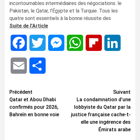
incontournables intermédiaires des négociations: le
Pakistan, le Qatar, l’Égypte et la Turquie. Tous les
quatre sont essentiels à la bonne réussite des
Suite de l’Article
Facebook
Twitter
Messenger
WhatsApp
Flipboard
LinkedIn
Email
Share
Navigation
Précédent
Suivant
Qatar et Abou Dhabi
La condamnation d’une
d’article
confirmés pour 2026,
lobbyiste du Qatar par la
Bahreïn en bonne voie
justice française cache-t-
elle une ingérence des
Émirats arabe