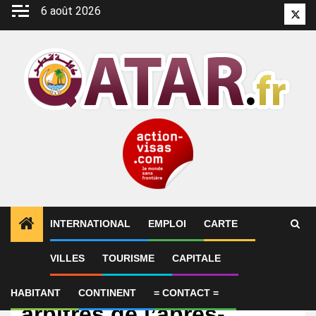
Aller
6 août 2026
Twitt
au
contenu
INTERNATIONAL
EMPLOI
CARTE
VILLES
TOURISME
CAPITALE
International
Iran : les nouveaux
HABITANT
CONTINENT
= CONTACT =
arbitres de l’après-