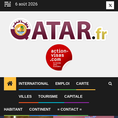
Aller
6 août 2026
Twitt
au
contenu
INTERNATIONAL
EMPLOI
CARTE
1
ALERTES INFO
Qatar affirme que toute la région 
VILLES
TOURISME
CAPITALE
HABITANT
CONTINENT
= CONTACT =