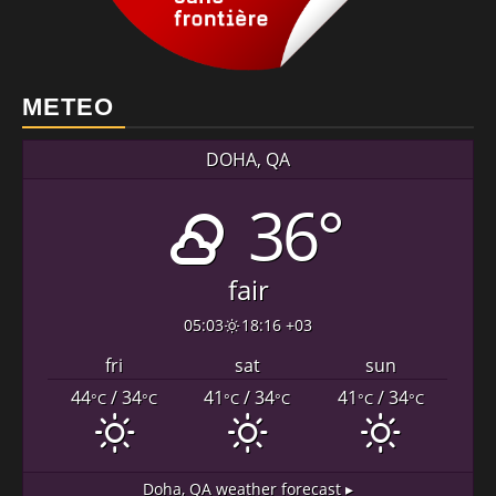
METEO
DOHA, QA
36°
fair
05:03
18:16 +03
fri
sat
sun
44
/ 34
41
/ 34
41
/ 34
°C
°C
°C
°C
°C
°C
Doha, QA
weather forecast ▸