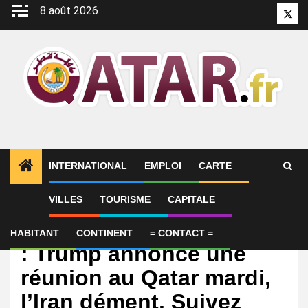
Aller
8 août 2026
Twitt
au
contenu
INTERNATIONAL
EMPLOI
CARTE
VILLES
TOURISME
CAPITALE
International
Guerre au Moyen-Orient
HABITANT
CONTINENT
= CONTACT =
: Trump annonce une
réunion au Qatar mardi,
l’Iran dément. Suivez