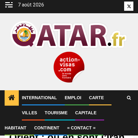
Aller
7 août 2026
Twitt
au
contenu
INTERNATIONAL
EMPLOI
CARTE
VILLES
TOURISME
CAPITALE
International
Guerre au Moyen-
HABITANT
CONTINENT
= CONTACT =
Orient : où en sont l’Iran