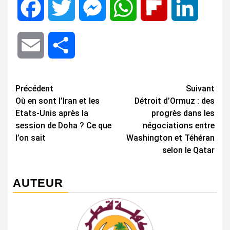
Facebook
Twitter
Messenger
WhatsApp
Flipboard
LinkedIn
Email
Share
Navigation
Précédent
Suivant
Où en sont l’Iran et les
Détroit d’Ormuz : des
d’article
Etats-Unis après la
progrès dans les
session de Doha ? Ce que
négociations entre
l’on sait
Washington et Téhéran
selon le Qatar
AUTEUR