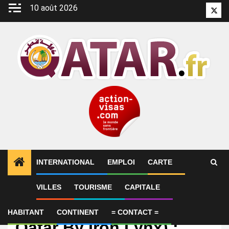
Aller
10 août 2026
Twitt
au
contenu
INTERNATIONAL
EMPLOI
CARTE
VILLES
TOURISME
CAPITALE
International
Giuliano Alesi (Team
HABITANT
CONTINENT
= CONTACT =
Qatar By Iron Lynx) :