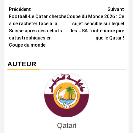
Navigation
Précédent
Suivant
Football-Le Qatar cherche
Coupe du Monde 2026 : Ce
d’article
à se racheter face à la
sujet sensible sur lequel
Suisse après des débuts
les USA font encore pire
catastrophiques en
que le Qatar !
Coupe du monde
AUTEUR
Qatari