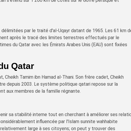
ari s'étend sur 1 200 km de côtes sur le Golfe persique et
t délimitées par le traité d'al-Uqayr datant de 1965. Les 61 km 
ent après le tracé des limites terrestres effectués par le
imes du Qatar avec les Émirats Arabes Unis (EAU) sont fixées
du Qatar
at, Cheikh Tamim ibn Hamad al-Thani. Son frère cadet, Cheikh
stre depuis 2003. Le système politique qatari repose sur la
ent aux membres de la famille régnante.
nir sa stabilité interne tout en cherchant à améliorer ses relati
considérablement influencée par l'Islam sunnite wahhabite
e relativement large à ses citoyens; on peut y trouver des