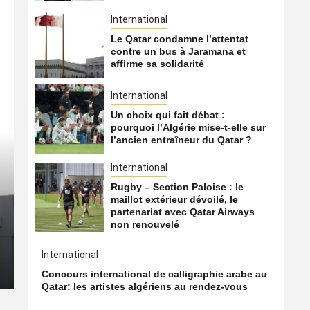
International
Le Qatar condamne l’attentat
contre un bus à Jaramana et
affirme sa solidarité
International
Un choix qui fait débat :
pourquoi l’Algérie mise-t-elle sur
l’ancien entraîneur du Qatar ?
International
International
Rugby – Section Paloise : le
maillot extérieur dévoilé, le
Le Hamas transférerait un
partenariat avec Qatar Airways
non renouvelé
du Qatar vers la Turquie
International
8 août 2026
Qatarien
Concours international de calligraphie arabe au
Qatar: les artistes algériens au rendez-vous