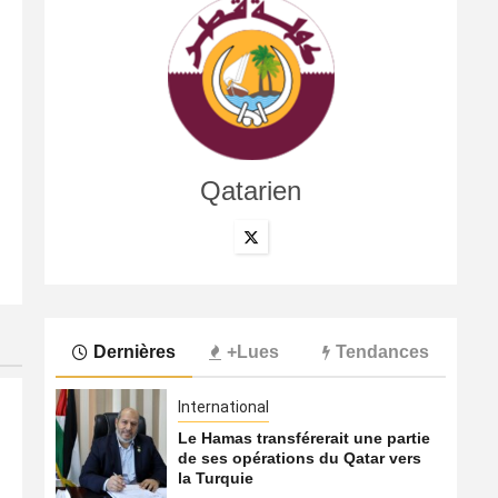
Qatarien
International
Le Hamas transférerait une partie de ses opérations du
8 août 2026
Qatarien
Dernières
+Lues
Tendances
International
Le Hamas transférerait une partie
de ses opérations du Qatar vers
la Turquie