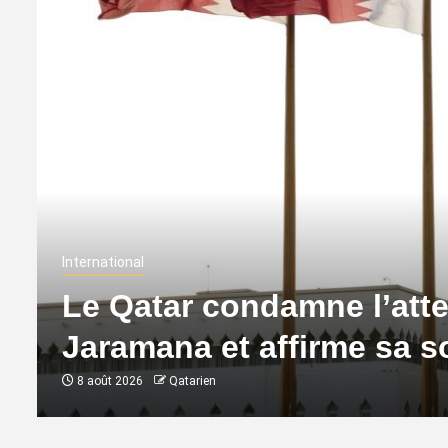
International
Le Qatar condamne l’atte
Jaramana et affirme sa so
8 août 2026
Qatarien