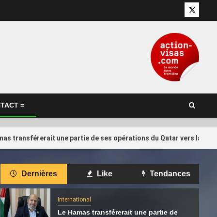
Twitter
TACT =
as transférerait une partie de ses opérations du Qatar vers la Tur
International
Dernières
Like
Tendances
 : le maillot
Un choix qui fait débat : pourquoi
4
rtenariat
l’Algérie mise-t-elle sur l’ancien
International
n renouvelé
entraîneur du Qatar ?
Le Hamas transférerait une partie de