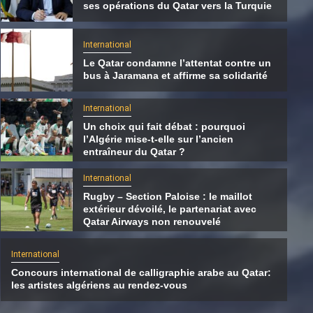
ses opérations du Qatar vers la Turquie
International
Le Qatar condamne l’attentat contre un
bus à Jaramana et affirme sa solidarité
International
Un choix qui fait débat : pourquoi
l’Algérie mise-t-elle sur l’ancien
entraîneur du Qatar ?
International
Rugby – Section Paloise : le maillot
extérieur dévoilé, le partenariat avec
International
Qatar Airways non renouvelé
Le Hamas transférerait une partie de ses
International
opérations du Qatar vers la Turquie
Concours international de calligraphie arabe au Qatar:
8 août 2026
Qatarien
les artistes algériens au rendez-vous