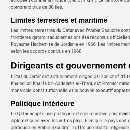
européen comme la France (648 579 km²). Le territoire qat
comprend plus de 80 îles.
Limites terrestres et maritime
Les limites terrestres du Qatar avec l'Arabie Saoudite son
frontières qataro-saoudiennes ont été reconnus officiellem
Royaume Hachémite de Jordanie en 1966. Les limites marit
selon les accords conclus en 1968.
Dirigeants et gouvernement 
L’État du Qatar est actuellement dirigée par son chef d’Ét
Khaled ibn Khalifa bin Abdelaziz al-Thani, est Premier mini
monarchie constitutionnelle et le pouvoir exécutif apparti
Politique intérieure
Le Qatar adopte une politique extérieure active pour mainte
diplomatiques avec les autres pays. Bien que le pays soit 
pratiquée en Arabie Saoudite, il offre une liberté religieus