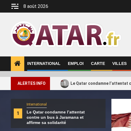
Aller
8 août 2026
au
contenu
INTERNATIONAL
EMPLOI
CARTE
VILLES
1
ALERTES INFO
Le Qatar condamne l’attentat c
International
Intern
Le Qatar condamne l’attentat
Le H
1
2
contre un bus à Jaramana et
de s
affirme sa solidarité
Turq