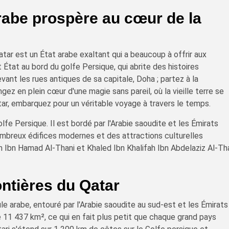
arabe prospère au cœur de la
tar est un État arabe exaltant qui a beaucoup à offrir aux
 État au bord du golfe Persique, qui abrite des histoires
ant les rues antiques de sa capitale, Doha ; partez à la
ez en plein cœur d'une magie sans pareil, où la vieille terre se
ar, embarquez pour un véritable voyage à travers le temps.
olfe Persique. Il est bordé par l'Arabie saoudite et les Émirats
nombreux édifices modernes et des attractions culturelles
m Ibn Hamad Al-Thani et Khaled Ibn Khalifah Ibn Abdelaziz Al-Th
ontières du Qatar
le arabe, entouré par l'Arabie saoudite au sud-est et les Émirats
de 11 437 km², ce qui en fait plus petit que chaque grand pays