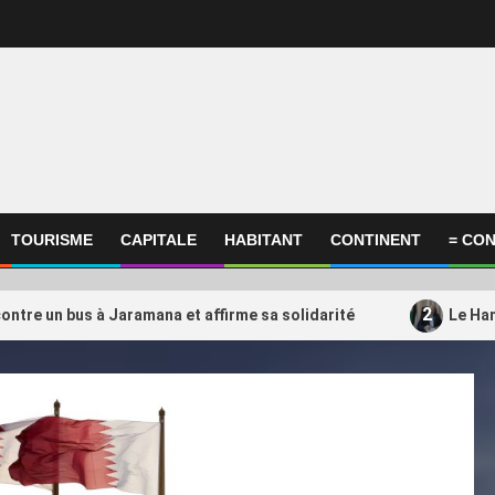
TOURISME
CAPITALE
HABITANT
CONTINENT
= CON
2
ontre un bus à Jaramana et affirme sa solidarité
Le Ham
ational
International
amas transférerait une partie
Rugby – Section Paloise
3
es opérations du Qatar vers la
extérieur dévoilé, le pa
uie
avec Qatar Airways no