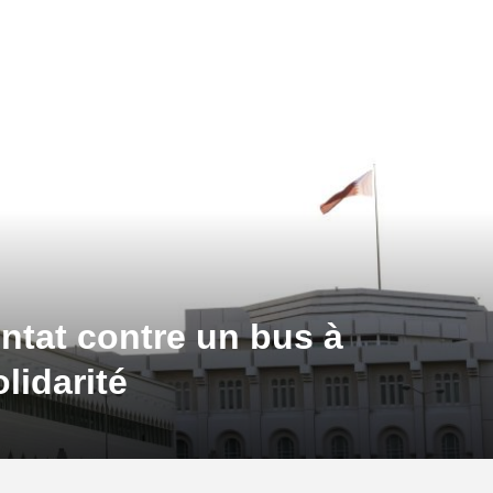
ntat contre un bus à
lidarité