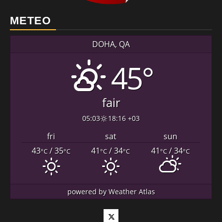
METEO
DOHA, QA
45°
fair
05:03
18:16 +03
fri
sat
sun
43
/ 35
41
/ 34
41
/ 34
°C
°C
°C
°C
°C
°C
powered by
Weather Atlas
Twitter