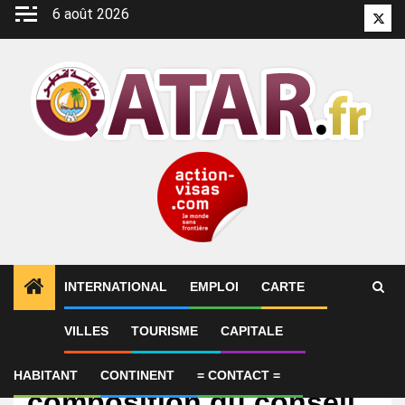
Aller
6 août 2026
Twitt
au
contenu
INTERNATIONAL
EMPLOI
CARTE
VILLES
TOURISME
CAPITALE
International
Gaza : Israël rejette la
HABITANT
CONTINENT
= CONTACT =
composition du conseil