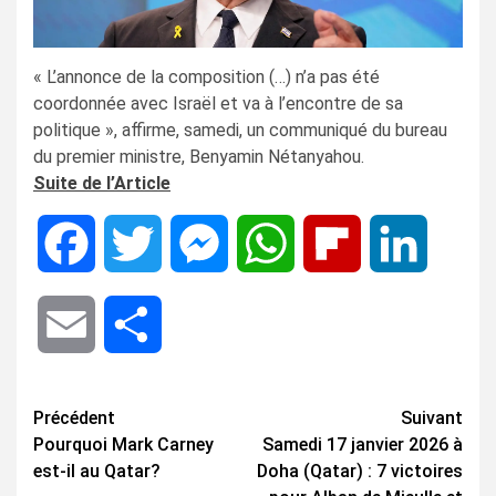
« L’annonce de la composition (…) n’a pas été
coordonnée avec Israël et va à l’encontre de sa
politique », affirme, samedi, un communiqué du bureau
du premier ministre, Benyamin Nétanyahou.
Suite de l’Article
Facebook
Twitter
Messenger
WhatsApp
Flipboard
LinkedIn
Email
Share
Navigation
Précédent
Suivant
Pourquoi Mark Carney
Samedi 17 janvier 2026 à
d’article
est-il au Qatar?
Doha (Qatar) : 7 victoires