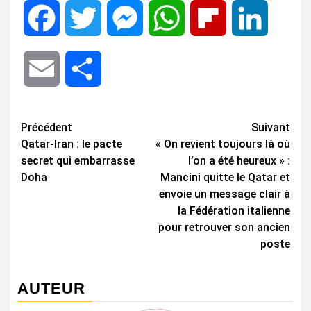
Facebook
Twitter
Messenger
WhatsApp
Flipboard
LinkedIn
Email
Share
Navigation
Précédent
Suivant
Qatar-Iran : le pacte
« On revient toujours là où
d’article
secret qui embarrasse
l’on a été heureux » :
Doha
Mancini quitte le Qatar et
envoie un message clair à
la Fédération italienne
pour retrouver son ancien
poste
AUTEUR