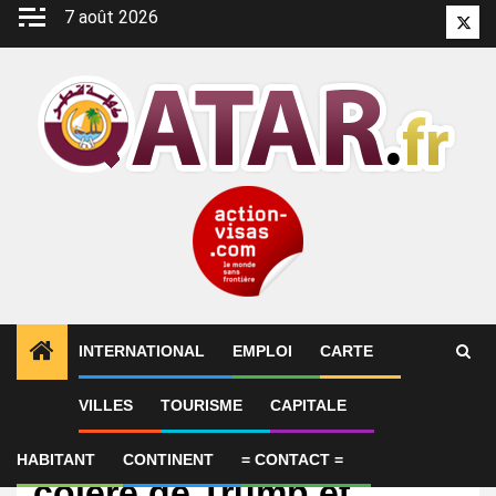
Aller
7 août 2026
Twitt
au
contenu
INTERNATIONAL
EMPLOI
CARTE
VILLES
TOURISME
CAPITALE
International
Frappes israéliennes,
HABITANT
CONTINENT
= CONTACT =
colère de Trump et