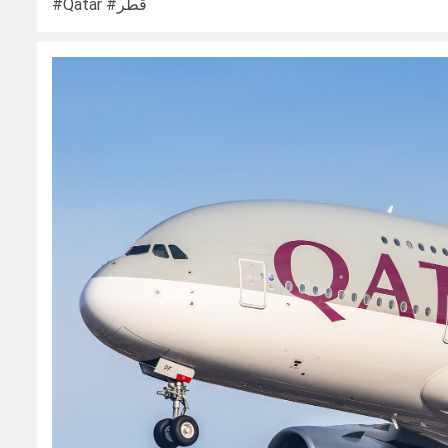
#Qatar #قطر