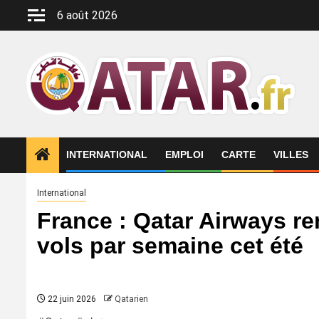
Aller
6 août 2026
au
contenu
INTERNATIONAL
EMPLOI
CARTE
VILLES
International
France : Qatar Airways r
vols par semaine cet été
22 juin 2026
Qatarien