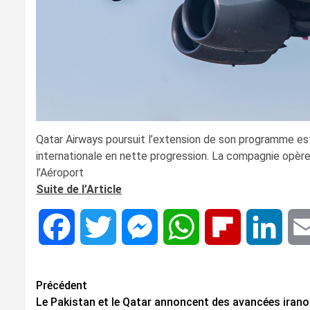
Qatar Airways poursuit l’extension de son programme es
internationale en nette progression. La compagnie opère
l’Aéroport
Suite de l’Article
Facebook
Twitter
Messenger
WhatsApp
Flipboard
Linke
Navigation
Précédent
Le Pakistan et le Qatar annoncent des avancées irano