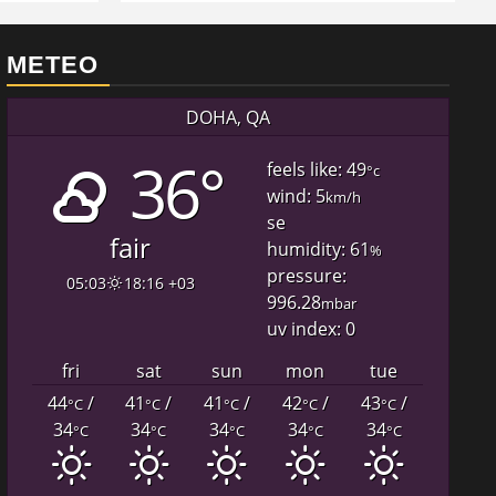
METEO
DOHA, QA
36°
feels like: 49
°c
wind: 5
km/h
se
fair
humidity: 61
%
pressure:
05:03
18:16 +03
996.28
mbar
uv index: 0
fri
sat
sun
mon
tue
44
/
41
/
41
/
42
/
43
/
°C
°C
°C
°C
°C
34
34
34
34
34
°C
°C
°C
°C
°C