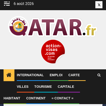
Aller
6 août 2026
Twitt
au
contenu
INTERNATIONAL
EMPLOI
CARTE
1
ALERTES INFO
Le Qatar appelle à faire pression s
VILLES
TOURISME
CAPITALE
HABITANT
CONTINENT
= CONTACT =