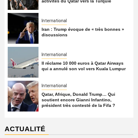
activités du Qatar vers la Turquie
International
Iran : Trump évoque de « très bonnes »
discussions
International
Il réclame 10 000 euros à Qatar Airways
qui a annulé son vol vers Kuala Lumpur
International
Qatar, Afrique, Donald Trump… Qui
soutient encore Gianni Infantino,
président très contesté de la Fifa ?
ACTUALITÉ