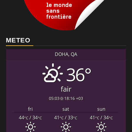
METEO
DOHA, QA
36°
fair
05:03
18:16 +03
fri
sat
sun
44
/ 34
41
/ 33
41
/ 34
°C
°C
°C
°C
°C
°C