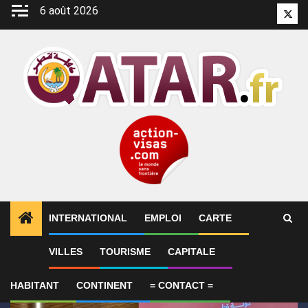
Aller
6 août 2026
Twitt
au
contenu
INTERNATIONAL
EMPLOI
CARTE
1
ALERTES INFO
Qatar affirme que toute la région 
VILLES
TOURISME
CAPITALE
HABITANT
CONTINENT
= CONTACT =