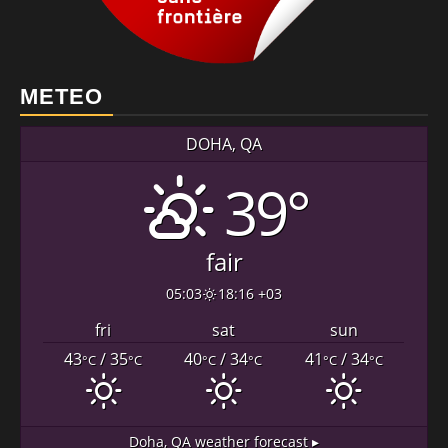
METEO
DOHA, QA
39°
fair
05:03
18:16 +03
fri
sat
sun
43
/ 35
40
/ 34
41
/ 34
°C
°C
°C
°C
°C
°C
Doha, QA
weather forecast ▸