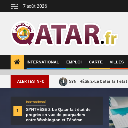
Aller
7 août 2026
au
contenu
INTERNATIONAL
EMPLOI
CARTE
VILLES
1
ALERTES INFO
SYNTHÈSE 2-Le Qatar fait état
International
Intern
SYNTHÈSE 2-Le Qatar fait état de
1
2
Les 
progrès en vue de pourparlers
défi
entre Washington et Téhéran