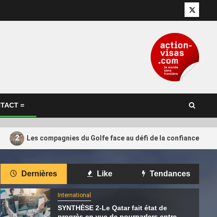
Twitter
TACT =
2
Les compagnies du Golfe face au défi de la confiance retr
International
Dernières
Like
Tendances
 que les
Pensana salue l’investissement de
4
rojet de GNL
165 millions de dollars de Cascade,
International
 pas dépasser
soutenu par le Qatar
SYNTHÈSE 2-Le Qatar fait état de
progrès en vue de pourparlers entre