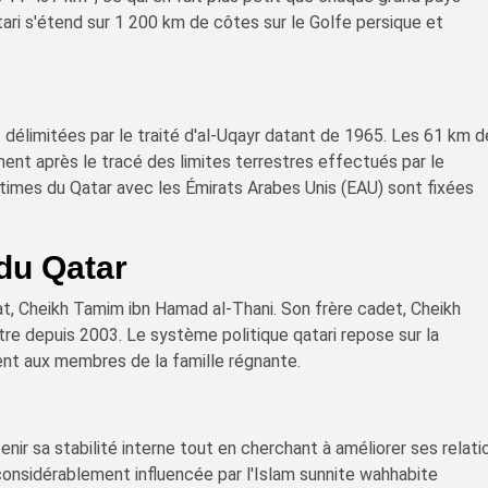
ari s'étend sur 1 200 km de côtes sur le Golfe persique et
t délimitées par le traité d'al-Uqayr datant de 1965. Les 61 km 
ent après le tracé des limites terrestres effectués par le
imes du Qatar avec les Émirats Arabes Unis (EAU) sont fixées
du Qatar
at, Cheikh Tamim ibn Hamad al-Thani. Son frère cadet, Cheikh
stre depuis 2003. Le système politique qatari repose sur la
ent aux membres de la famille régnante.
nir sa stabilité interne tout en cherchant à améliorer ses relati
considérablement influencée par l'Islam sunnite wahhabite