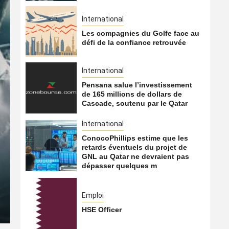
International
Les compagnies du Golfe face au
défi de la confiance retrouvée
International
Pensana salue l’investissement
de 165 millions de dollars de
Cascade, soutenu par le Qatar
International
ConocoPhillips estime que les
International
retards éventuels du projet de
GNL au Qatar ne devraient pas
Les compagnies du Golfe f
dépasser quelques m
retrouvée
Emploi
7 août 2026
Qatarien
HSE Officer