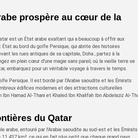
arabe prospère au cœur de la
tar est un État arabe exaltant qui a beaucoup à offrir aux
 État au bord du golfe Persique, qui abrite des histoires
ant les rues antiques de sa capitale, Doha ; partez à la
ez en plein cœur d'une magie sans pareil, où la vieille terre se
ar, embarquez pour un véritable voyage à travers le temps.
olfe Persique. Il est bordé par l'Arabie saoudite et les Émirats
nombreux édifices modernes et des attractions culturelles
m Ibn Hamad Al-Thani et Khaled Ibn Khalifah Ibn Abdelaziz Al-Th
ontières du Qatar
le arabe, entouré par l'Arabie saoudite au sud-est et les Émirats
de 11 437 km², ce qui en fait plus petit que chaque grand pays