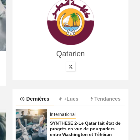
Qatarien
International
Les compagnies du Golfe face au défi de la confiance 
7 août 2026
Qatarien
Dernières
+Lues
Tendances
International
SYNTHÈSE 2-Le Qatar fait état de
progrès en vue de pourparlers
entre Washington et Téhéran