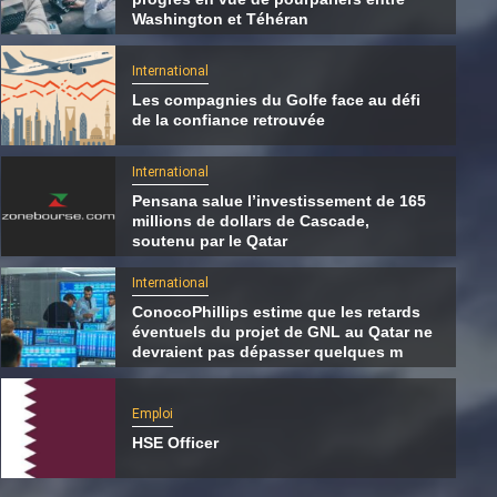
Washington et Téhéran
International
Les compagnies du Golfe face au défi
de la confiance retrouvée
International
Pensana salue l’investissement de 165
millions de dollars de Cascade,
soutenu par le Qatar
International
ConocoPhillips estime que les retards
éventuels du projet de GNL au Qatar ne
International
devraient pas dépasser quelques m
Les compagnies du Golfe face au défi de la
confiance retrouvée
Emploi
HSE Officer
7 août 2026
Qatarien