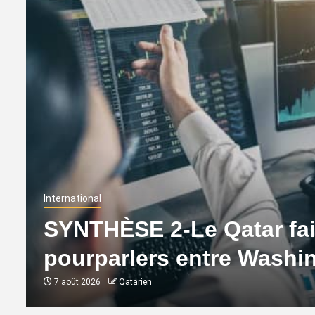
International
SYNTHÈSE 2-Le Qatar fait
pourparlers entre Washi
7 août 2026
Qatarien