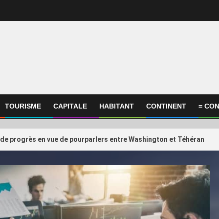
TOURISME
CAPITALE
HABITANT
CONTINENT
= CON
 de progrès en vue de pourparlers entre Washington et Téhéran
International
ational
ConocoPhillips estime
3
compagnies du Golfe face au
retards éventuels du p
 de la confiance retrouvée
au Qatar ne devraient
quelques m