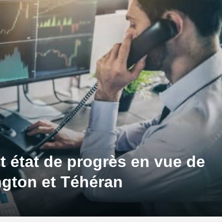
 état de progrès en vue de
ngton et Téhéran