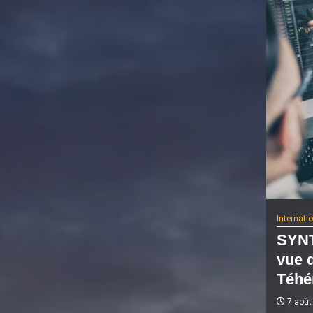
Internati
SYNT
vue 
Téhé
7 août