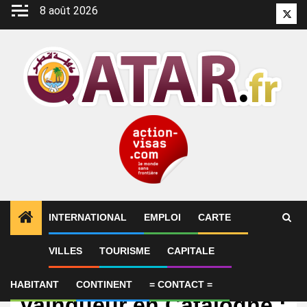
Aller
8 août 2026
Twitt
au
contenu
INTERNATIONAL
EMPLOI
CARTE
VILLES
TOURISME
CAPITALE
International
Fabio Di Giannantonio
HABITANT
CONTINENT
= CONTACT =
vainqueur en Catalogne :