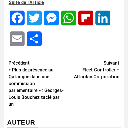
Suite de l’Article
Facebook
Twitter
Messenger
WhatsApp
Flipboard
LinkedIn
Email
Share
Navigation
Précédent
Suivant
« Plus de présence au
Fleet Controller –
d’article
Qatar que dans une
Alfardan Corporation
commission
parlementaire » : Georges-
Louis Bouchez taclé par
un
AUTEUR