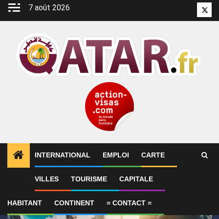
Aller
7 août 2026
Twitt
au
contenu
INTERNATIONAL
EMPLOI
CARTE
1
ALERTES INFO
SYNTHÈSE 2-Le Qatar fait état de
VILLES
TOURISME
CAPITALE
HABITANT
CONTINENT
= CONTACT =