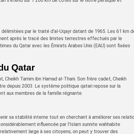
ari s'étend sur 1 200 km de côtes sur le Golfe persique et
t délimitées par le traité d'al-Uqayr datant de 1965. Les 61 km 
ent après le tracé des limites terrestres effectués par le
imes du Qatar avec les Émirats Arabes Unis (EAU) sont fixées
du Qatar
at, Cheikh Tamim ibn Hamad al-Thani. Son frère cadet, Cheikh
stre depuis 2003. Le système politique qatari repose sur la
ent aux membres de la famille régnante.
nir sa stabilité interne tout en cherchant à améliorer ses relati
considérablement influencée par l'Islam sunnite wahhabite
e relativement large à ses citoyens; on peut y trouver des