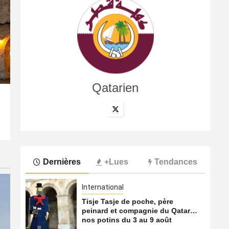
Qatarien
International
Tisje Tasje de poche, père peinard et compagnie du Q
9 août 2026
Qatarien
Dernières
+Lues
Tendances
International
Tisje Tasje de poche, père
peinard et compagnie du Qatar…
nos potins du 3 au 9 août