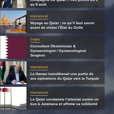
au 9 août
International
Voyage au Qatar : ce qu’il faut savoir
avant de visiter l’État du Golfe
Emploi
Consultant Obstetrician &
Gynaecologist / Gynaecological
Surgeon
International
Le Hamas transférerait une partie de
ses opérations du Qatar vers la Turquie
International
Tisje Tasje de poche, père peinard et
International
compagnie du Qatar… nos potins du 3 au 9
Le Qatar condamne l’attentat contre un
août
bus à Jaramana et affirme sa solidarité
9 août 2026
Qatarien