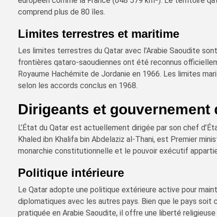
européen comme la France (648 579 km²). Le territoire qat
comprend plus de 80 îles.
Limites terrestres et maritime
Les limites terrestres du Qatar avec l'Arabie Saoudite son
frontières qataro-saoudiennes ont été reconnus officiellem
Royaume Hachémite de Jordanie en 1966. Les limites marit
selon les accords conclus en 1968.
Dirigeants et gouvernement 
L’État du Qatar est actuellement dirigée par son chef d’Ét
Khaled ibn Khalifa bin Abdelaziz al-Thani, est Premier mini
monarchie constitutionnelle et le pouvoir exécutif apparti
Politique intérieure
Le Qatar adopte une politique extérieure active pour mainte
diplomatiques avec les autres pays. Bien que le pays soit 
pratiquée en Arabie Saoudite, il offre une liberté religieus