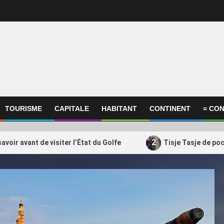
TOURISME
CAPITALE
HABITANT
CONTINENT
= CON
2
savoir avant de visiter l’État du Golfe
Tisje Tasje de po
ational
International
e Tasje de poche, père peinard
Le Qatar condamne l’at
3
ompagnie du Qatar… nos
contre un bus à Jaram
ns du 3 au 9 août
affirme sa solidarité