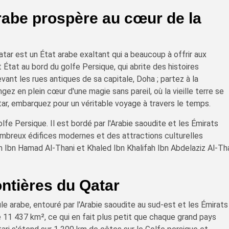
arabe prospère au cœur de la
tar est un État arabe exaltant qui a beaucoup à offrir aux
 État au bord du golfe Persique, qui abrite des histoires
ant les rues antiques de sa capitale, Doha ; partez à la
ez en plein cœur d'une magie sans pareil, où la vieille terre se
ar, embarquez pour un véritable voyage à travers le temps.
olfe Persique. Il est bordé par l'Arabie saoudite et les Émirats
nombreux édifices modernes et des attractions culturelles
m Ibn Hamad Al-Thani et Khaled Ibn Khalifah Ibn Abdelaziz Al-Th
ontières du Qatar
le arabe, entouré par l'Arabie saoudite au sud-est et les Émirats
de 11 437 km², ce qui en fait plus petit que chaque grand pays