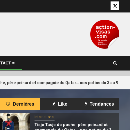
Twitter
TACT =
che, père peinard et compagnie du Qatar… nos potins du 3 au 9 août
International
Dernières
Like
Tendances
tentat
Le Hamas transférerait une partie
4
ana et
de ses opérations du Qatar vers la
International
Turquie
Tisje Tasje de poche, père peinard et
compagnie du Qatar… nos potins du 3