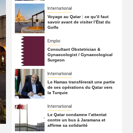
International
Voyage au Qatar : ce qu’il faut
savoir avant de visiter l’État du
Golfe
Emploi
Consultant Obstetrician &
Gynaecologist / Gynaecological
Surgeon
International
International
Le Hamas transférerait une partie
de ses opérations du Qatar vers
Tisje Tasje de poche, pèr
la Turquie
Qatar… nos potins du 3 a
International
9 août 2026
Qatarien
Le Qatar condamne l’attentat
contre un bus à Jaramana et
affirme sa solidarité