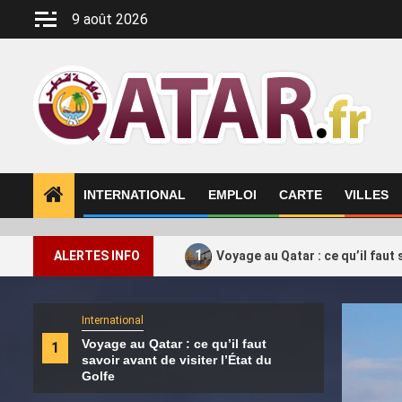
Aller
9 août 2026
au
contenu
INTERNATIONAL
EMPLOI
CARTE
VILLES
1
ALERTES INFO
Voyage au Qatar : ce qu’il faut 
International
Intern
Voyage au Qatar : ce qu’il faut
Tisj
1
2
savoir avant de visiter l’État du
et c
Golfe
poti