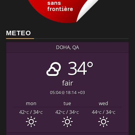
METEO
DOHA, QA
34°
fair
05:04
18:14 +03
mon
tue
wed
42
/ 34
42
/ 34
44
/ 34
°C
°C
°C
°C
°C
°C