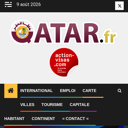
Aller
9 août 2026
Twitt
au
contenu
INTERNATIONAL
EMPLOI
CARTE
1
ALERTES INFO
GP de Grande-Bretagne – MotoGP™ 
VILLES
TOURISME
CAPITALE
HABITANT
CONTINENT
= CONTACT =