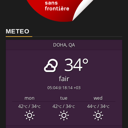
METEO
DOHA, QA
34°
fair
05:04
18:14 +03
mon
tue
wed
42
/ 34
42
/ 34
44
/ 34
°C
°C
°C
°C
°C
°C