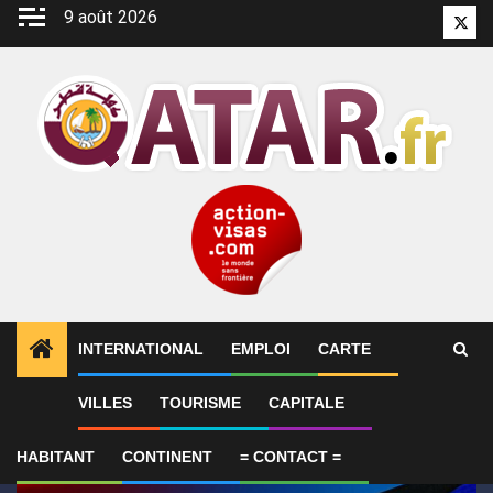
Aller
9 août 2026
Twitt
au
contenu
INTERNATIONAL
EMPLOI
CARTE
1
ALERTES INFO
GP de Grande-Bretagne – MotoGP™ 
VILLES
TOURISME
CAPITALE
HABITANT
CONTINENT
= CONTACT =