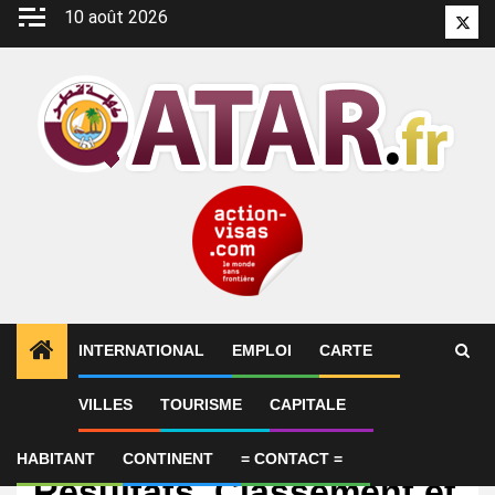
Aller
10 août 2026
Twitt
au
contenu
INTERNATIONAL
EMPLOI
CARTE
VILLES
TOURISME
CAPITALE
International
Équipe du Qatar :
HABITANT
CONTINENT
= CONTACT =
Résultats, Classement et