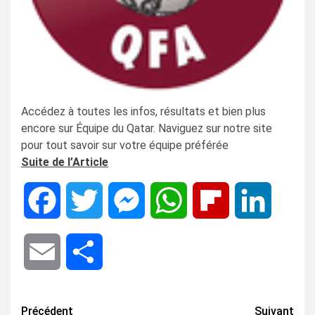
Accédez à toutes les infos, résultats et bien plus
encore sur Équipe du Qatar. Naviguez sur notre site
pour tout savoir sur votre équipe préférée
Suite de l’Article
Facebook
Twitter
Messenger
WhatsApp
Flipboard
LinkedIn
Email
Share
Navigation
Précédent
Suivant