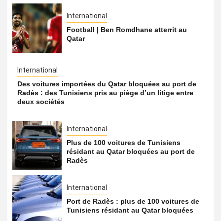
International
Football | Ben Romdhane atterrit au
Qatar
International
Des voitures importées du Qatar bloquées au port de
Radès : des Tunisiens pris au piège d’un litige entre
deux sociétés
International
Plus de 100 voitures de Tunisiens
résidant au Qatar bloquées au port de
Radès
International
Port de Radès : plus de 100 voitures de
Tunisiens résidant au Qatar bloquées