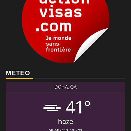
METEO
DOHA, QA
41°
haze
05:05
18:13 +03