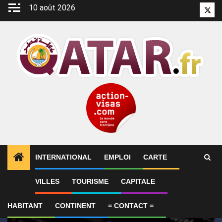
Aller
10 août 2026
Twitt
au
contenu
INTERNATIONAL
EMPLOI
CARTE
1
ALERTES INFO
ConocoPhillips estime que les ret
VILLES
TOURISME
CAPITALE
HABITANT
CONTINENT
= CONTACT =