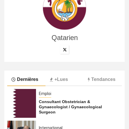
Qatarien
Dernières
+Lues
Tendances
Emploi
Consultant Obstetrician &
Gynaecologist / Gynaecological
Surgeon
International