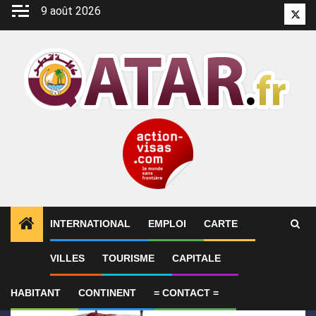
Aller
9 août 2026
Twitt
au
contenu
INTERNATIONAL
EMPLOI
CARTE
1
ALERTES INFO
Le Qatar condamne l’attentat cont
VILLES
TOURISME
CAPITALE
HABITANT
CONTINENT
= CONTACT =