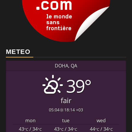
METEO
DOHA, QA
39°
fair
05:04
18:14 +03
mon
tue
wed
43
/ 34
43
/ 34
44
/ 34
°C
°C
°C
°C
°C
°C