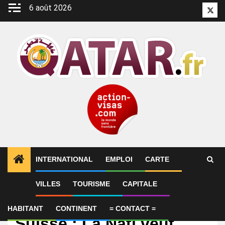
Aller
6 août 2026
Twitt
au
contenu
INTERNATIONAL
EMPLOI
CARTE
VILLES
TOURISME
CAPITALE
International
EN DIRECT Qatar –
HABITANT
CONTINENT
= CONTACT =
Suisse : La Nati veut