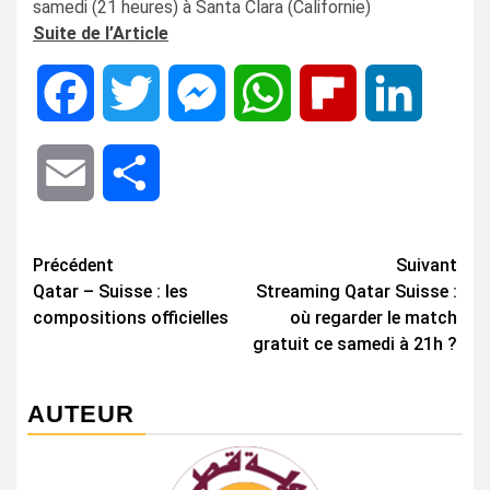
samedi (21 heures) à Santa Clara (Californie)
Suite de l’Article
Facebook
Twitter
Messenger
WhatsApp
Flipboard
LinkedIn
Email
Share
Navigation
Précédent
Suivant
Qatar – Suisse : les
Streaming Qatar Suisse :
d’article
compositions officielles
où regarder le match
gratuit ce samedi à 21h ?
AUTEUR