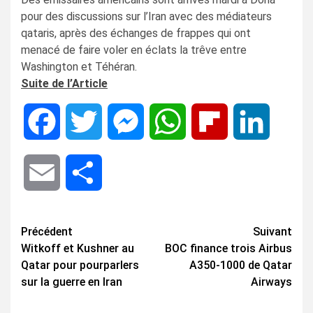
pour des discussions sur l’Iran avec des médiateurs
qataris, après des échanges de frappes qui ont
menacé de faire voler en éclats la trêve entre
Washington et Téhéran.
Suite de l’Article
Facebook
Twitter
Messenger
WhatsApp
Flipboard
LinkedIn
Email
Share
Navigation
Précédent
Suivant
Witkoff et Kushner au
BOC finance trois Airbus
d’article
Qatar pour pourparlers
A350-1000 de Qatar
sur la guerre en Iran
Airways