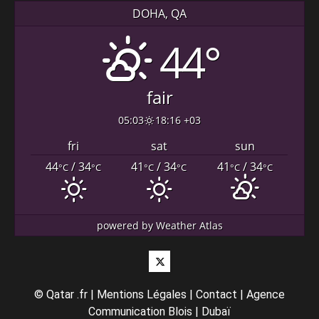
DOHA, QA
44°
fair
05:03
18:16 +03
fri
sat
sun
44
/ 34
41
/ 34
41
/ 34
°C
°C
°C
°C
°C
°C
powered by
Weather Atlas
Twitter
©
Qatar .fr
|
Mentions Légales
|
Contact
|
Agence
Communication Blois
|
Dubaï