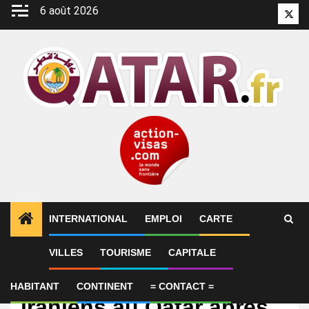
Aller
6 août 2026
Twitt
au
contenu
INTERNATIONAL
EMPLOI
CARTE
VILLES
TOURISME
CAPITALE
International
Emissaires américains et
HABITANT
CONTINENT
= CONTACT =
iraniens au Qatar après