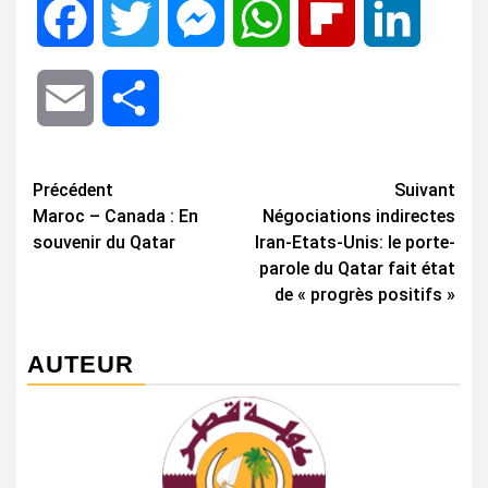
Facebook
Twitter
Messenger
WhatsApp
Flipboard
LinkedIn
Email
Share
Navigation
Précédent
Suivant
Maroc – Canada : En
Négociations indirectes
d’article
souvenir du Qatar
Iran-Etats-Unis: le porte-
parole du Qatar fait état
de « progrès positifs »
AUTEUR