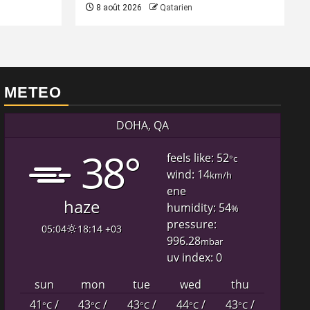
8 août 2026
Qatarien
METEO
DOHA, QA
38°
feels like: 52
°c
wind: 14
km/h
ene
haze
humidity: 54
%
pressure:
05:04
18:14 +03
996.28
mbar
uv index: 0
sun
mon
tue
wed
thu
41
/
43
/
43
/
44
/
43
/
°C
°C
°C
°C
°C