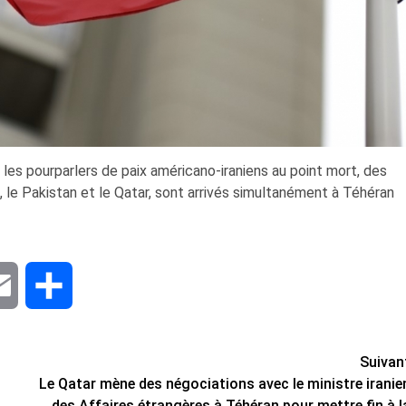
 les pourparlers de paix américano-iraniens au point mort, des
 le Pakistan et le Qatar, sont arrivés simultanément à Téhéran
dIn
Email
Share
Suivan
Le Qatar mène des négociations avec le ministre iranie
des Affaires étrangères à Téhéran pour mettre fin à l