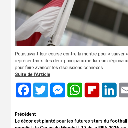
Poursuivant leur course contre la montre pour « sauver »
représentants des deux principaux médiateurs régionaux,
pour faire avancer les discussions connexes.
Suite de l’Article
Facebook
Twitter
Messenger
WhatsApp
Flipboard
Linke
Navigation
Précédent
Le décor est planté pour les futures stars du football
d’article
mondial : la Coupe du Monde U-17 de la FIFA 2026, au