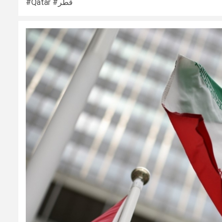
#Qatar #قطر