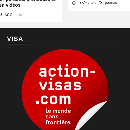
8 août 2026
Qatarien
 en vidéos
26
Qatarien
VISA