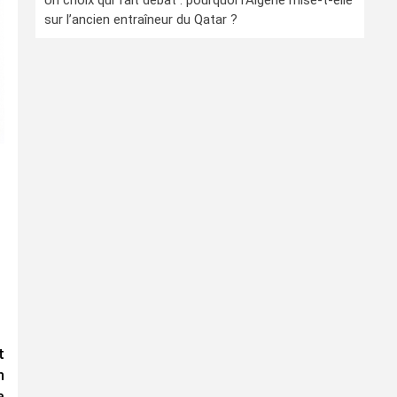
Un choix qui fait débat : pourquoi l’Algérie mise-t-elle
sur l’ancien entraîneur du Qatar ?
t
n
a