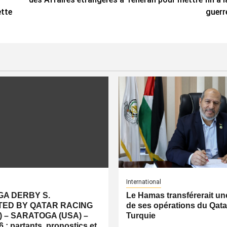
ette
guerr
International
A DERBY S.
Le Hamas transférerait une
ED BY QATAR RACING
de ses opérations du Qatar
) – SARATOGA (USA) –
Turquie
 : partants, pronostics et