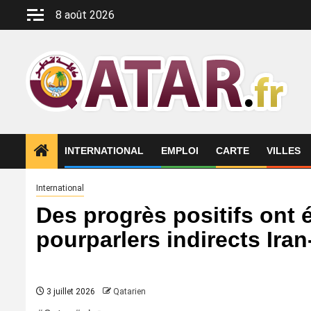
Aller
8 août 2026
au
contenu
INTERNATIONAL
EMPLOI
CARTE
VILLES
International
Des progrès positifs ont é
pourparlers indirects Ira
3 juillet 2026
Qatarien