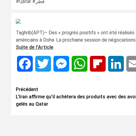
#Qatar #قطر
Taghrib(APT)– Des « progrès positifs » ont été réalisés l
américains à Doha. La prochaine session de négociations
Suite de l’Article
Facebook
Twitter
Messenger
WhatsApp
Flipboard
Linke
Navigation
Précédent
L’Iran affirme qu’il achètera des produits avec des avo
d’article
gelés au Qatar