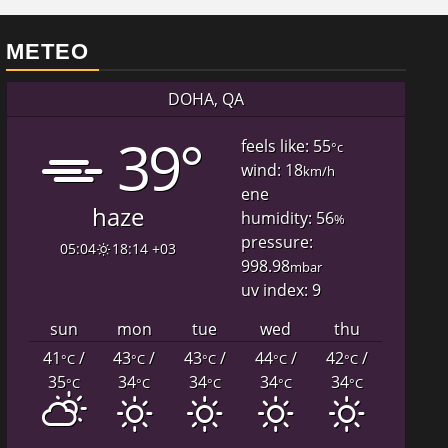
METEO
DOHA, QA
39°
feels like: 55
°c
wind: 18
km/h
ene
haze
humidity: 56
%
pressure:
05:04
18:14 +03
998.98
mbar
uv index: 9
sun
mon
tue
wed
thu
41
/
43
/
43
/
44
/
42
/
°C
°C
°C
°C
°C
35
34
34
34
34
°C
°C
°C
°C
°C