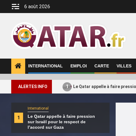
Aller
6 août 2026
au
contenu
INTERNATIONAL
EMPLOI
CARTE
VILLES
1
ALERTES INFO
Le Qatar appelle à faire pressi
International
Intern
Le Qatar appelle à faire pression
Le H
1
2
sur Israël pour le respect de
ses a
l’accord sur Gaza
Turq