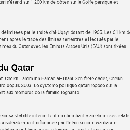
ari s'étend sur 1 200 km de côtes sur le Golfe persique et
t délimitées par le traité d'al-Uqayr datant de 1965. Les 61 km 
ent après le tracé des limites terrestres effectués par le
imes du Qatar avec les Émirats Arabes Unis (EAU) sont fixées
du Qatar
at, Cheikh Tamim ibn Hamad al-Thani. Son frère cadet, Cheikh
stre depuis 2003. Le système politique qatari repose sur la
ent aux membres de la famille régnante.
nir sa stabilité interne tout en cherchant à améliorer ses relati
considérablement influencée par l'Islam sunnite wahhabite
e relativement large à ses citoyens; on peut y trouver des