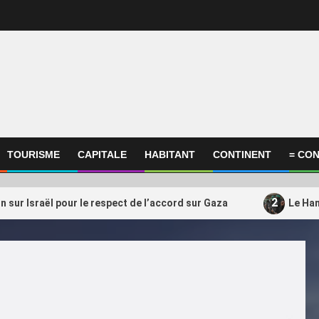
TOURISME
CAPITALE
HABITANT
CONTINENT
= CON
2
on sur Israël pour le respect de l’accord sur Gaza
Le Ham
ational
International
amas s’apprêterait à transférer
Qatar, Afrique, Donal
3
ctivités du Qatar vers la
soutient encore Gianni
uie
président très contesté