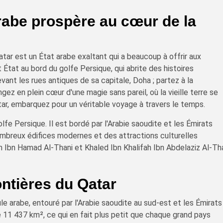
arabe prospère au cœur de la
tar est un État arabe exaltant qui a beaucoup à offrir aux
 État au bord du golfe Persique, qui abrite des histoires
ant les rues antiques de sa capitale, Doha ; partez à la
ez en plein cœur d'une magie sans pareil, où la vieille terre se
ar, embarquez pour un véritable voyage à travers le temps.
olfe Persique. Il est bordé par l'Arabie saoudite et les Émirats
nombreux édifices modernes et des attractions culturelles
m Ibn Hamad Al-Thani et Khaled Ibn Khalifah Ibn Abdelaziz Al-Th
ontières du Qatar
le arabe, entouré par l'Arabie saoudite au sud-est et les Émirats
de 11 437 km², ce qui en fait plus petit que chaque grand pays