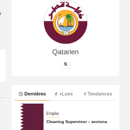
Qatarien
International
Le Hamas s’apprêterait à transférer ses activités du Qa
5 août 2026
Qatarien
Dernières
+Lues
Tendances
Emploi
Cleaning Supervisor – acciona