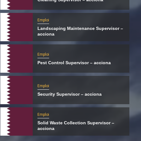
Emploi
Landscaping Maintenance Supervisor –
acciona
Emploi
Pest Control Supervisor – acciona
Emploi
Security Supervisor – acciona
International
Le Hamas s’apprêterait à transférer ses
Emploi
activités du Qatar vers la Turquie
Solid Waste Collection Supervisor –
5 août 2026
Qatarien
acciona