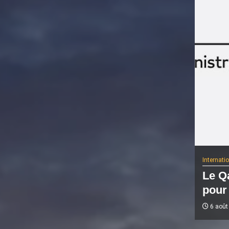
Internati
Le Qa
pour 
6 août