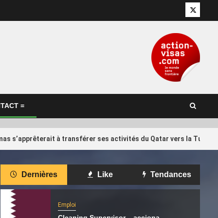
Twitter
TACT =
as s’apprêterait à transférer ses activités du Qatar vers la Turqui
International
Dernières
Like
Tendances
d Trump… Qui
Il réclame 10 000 euros à Qatar
4
 Infantino,
Airways qui a annulé son vol vers
 de la Fifa ?
Kuala Lumpur
Emploi
Cleaning Supervisor – acciona