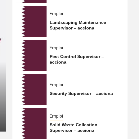
Emploi
Landscaping Maintenance
Supervisor – acciona
Emploi
Pest Control Supervisor –
acciona
International
Emploi
Security Supervisor – acciona
Le Hamas s’apprêterait à t
Qatar vers la Turquie
Emploi
5 août 2026
Qatarien
Solid Waste Collection
Supervisor – acciona