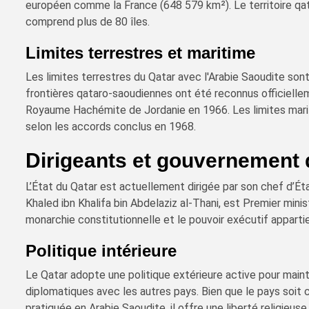
européen comme la France (648 579 km²). Le territoire qat
comprend plus de 80 îles.
Limites terrestres et maritime
Les limites terrestres du Qatar avec l'Arabie Saoudite son
frontières qataro-saoudiennes ont été reconnus officiellem
Royaume Hachémite de Jordanie en 1966. Les limites marit
selon les accords conclus en 1968.
Dirigeants et gouvernement 
L’État du Qatar est actuellement dirigée par son chef d’Ét
Khaled ibn Khalifa bin Abdelaziz al-Thani, est Premier mini
monarchie constitutionnelle et le pouvoir exécutif apparti
Politique intérieure
Le Qatar adopte une politique extérieure active pour mainte
diplomatiques avec les autres pays. Bien que le pays soit 
pratiquée en Arabie Saoudite, il offre une liberté religieus