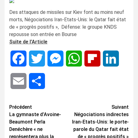
Des attaques de missiles sur Kiev font au moins neuf
morts, Négociations Iran-Etats-Unis: le Qatar fait état
de « progrès positifs », Défense: le groupe KNDS
repousse son entrée en Bourse
Suite de l’Article
Facebook
Twitter
Messenger
WhatsApp
Flipboard
LinkedIn
Email
Share
Navigation
Précédent
Suivant
La gymnaste d’Avoine-
Négociations indirectes
d’article
Beaumont Perla
Iran-Etats-Unis: le porte-
Denéchère « ne
parole du Qatar fait état
représentera plus la
de « progrès positifs »