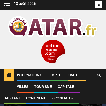
Aller
10 août 2026
Twitt
au
contenu
INTERNATIONAL
EMPLOI
CARTE
1
ALERTES INFO
ConocoPhillips estime que les ret
VILLES
TOURISME
CAPITALE
HABITANT
CONTINENT
= CONTACT =