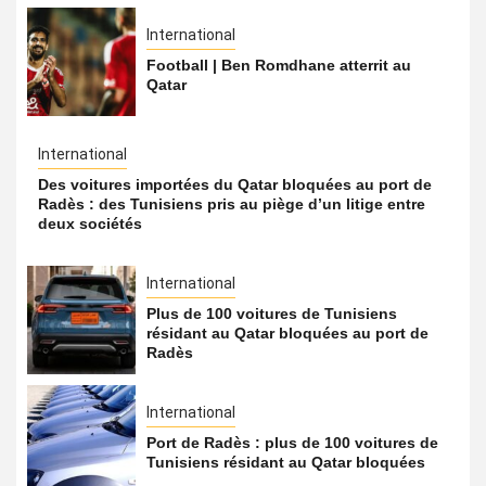
International
Football | Ben Romdhane atterrit au
Qatar
International
Des voitures importées du Qatar bloquées au port de
Radès : des Tunisiens pris au piège d’un litige entre
deux sociétés
International
Plus de 100 voitures de Tunisiens
résidant au Qatar bloquées au port de
Radès
International
Port de Radès : plus de 100 voitures de
Tunisiens résidant au Qatar bloquées