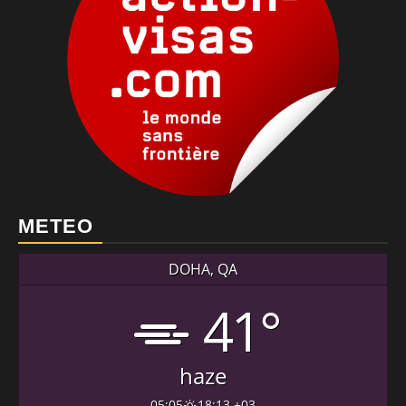
METEO
DOHA, QA
41°
haze
05:05
18:13 +03