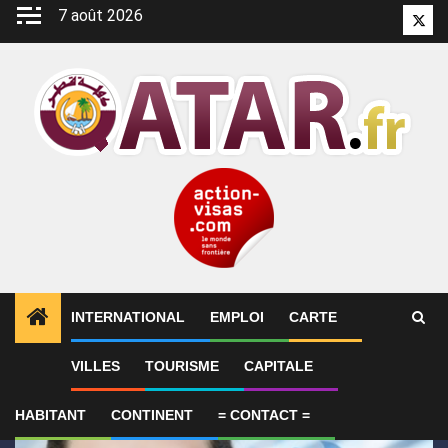
Aller
7 août 2026
Twitt
au
contenu
INTERNATIONAL
EMPLOI
CARTE
1
ALERTES INFO
Le Qatar fait état de progrès en 
VILLES
TOURISME
CAPITALE
HABITANT
CONTINENT
= CONTACT =