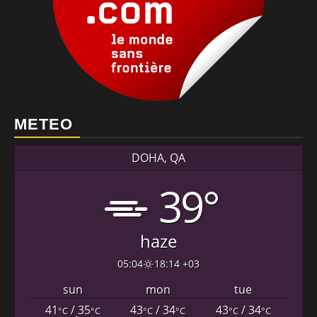
METEO
DOHA, QA
39°
haze
05:04
18:14 +03
sun
mon
tue
41
/ 35
43
/ 34
43
/ 34
°C
°C
°C
°C
°C
°C