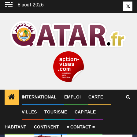
Aller
8 août 2026
Twitt
au
contenu
INTERNATIONAL
EMPLOI
CARTE
1
ALERTES INFO
Le Qatar condamne l’attentat cont
VILLES
TOURISME
CAPITALE
HABITANT
CONTINENT
= CONTACT =