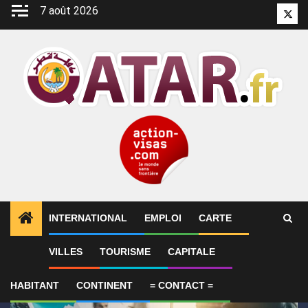
Aller
7 août 2026
Twitt
au
contenu
INTERNATIONAL
EMPLOI
CARTE
1
ALERTES INFO
SYNTHÈSE 2-Le Qatar fait état de
VILLES
TOURISME
CAPITALE
HABITANT
CONTINENT
= CONTACT =