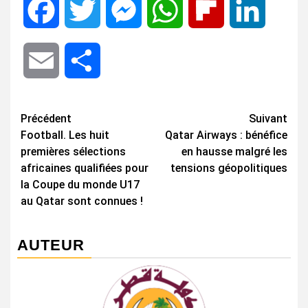
Facebook
Twitter
Messenger
WhatsApp
Flipboard
LinkedIn
Email
Share
Navigation
Précédent
Suivant
Football. Les huit
Qatar Airways : bénéfice
d’article
premières sélections
en hausse malgré les
africaines qualifiées pour
tensions géopolitiques
la Coupe du monde U17
au Qatar sont connues !
AUTEUR