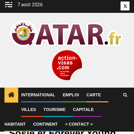
Aller
7 août 2026
Twitt
au
contenu
INTERNATIONAL
EMPLOI
CARTE
VILLES
TOURISME
CAPITALE
International
Daryz, Minnie Hauk,
HABITANT
CONTINENT
= CONTACT =
Sosie et Forever Young