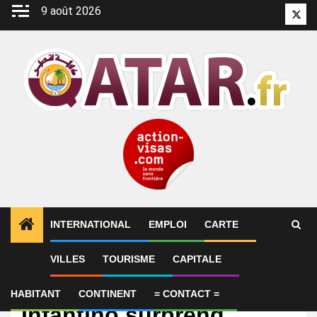
Aller
9 août 2026
Twitt
au
contenu
INTERNATIONAL
EMPLOI
CARTE
VILLES
TOURISME
CAPITALE
International
Dans une vidéo,
HABITANT
CONTINENT
= CONTACT =
Infantino surprend