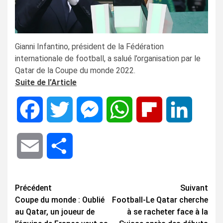
Gianni Infantino, président de la Fédération
internationale de football, a salué l’organisation par le
Qatar de la Coupe du monde 2022.
Suite de l’Article
Facebook
Twitter
Messenger
WhatsApp
Flipboard
LinkedIn
Email
Share
Navigation
Précédent
Suivant
Coupe du monde : Oublié
Football-Le Qatar cherche
d’article
au Qatar, un joueur de
à se racheter face à la