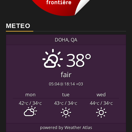
METEO
DOHA, QA
38°
fair
05:04
18:14 +03
mon
tue
wed
42
/ 34
43
/ 34
44
/ 34
°C
°C
°C
°C
°C
°C
powered by
Weather Atlas