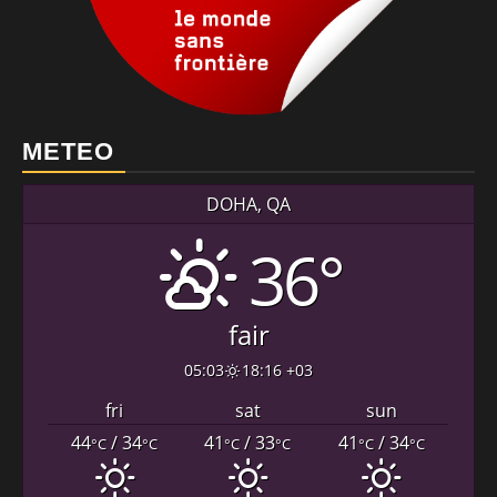
METEO
DOHA, QA
36°
fair
05:03
18:16 +03
fri
sat
sun
44
/ 34
41
/ 33
41
/ 34
°C
°C
°C
°C
°C
°C