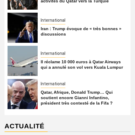
activités du Qatar vers la Turquie
International
Iran : Trump évoque de « très bonnes »
discussions
International
Il réclame 10 000 euros à Qatar Airways
qui a annulé son vol vers Kuala Lumpur
International
Qatar, Afrique, Donald Trump… Qui
soutient encore Gianni Infantino,
président très contesté de la Fifa ?
ACTUALITÉ