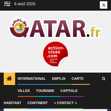
Aller
6 août 2026
Twitt
au
contenu
INTERNATIONAL
EMPLOI
CARTE
1
ALERTES INFO
Le Qatar appelle à faire pression s
VILLES
TOURISME
CAPITALE
HABITANT
CONTINENT
= CONTACT =