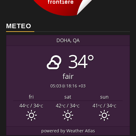
METEO
DOHA, QA
34°
fair
05:03
18:16 +03
fri
sat
sun
44
/ 34
42
/ 34
41
/ 34
°C
°C
°C
°C
°C
°C
powered by
Weather Atlas