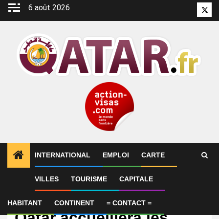
Aller
6 août 2026
Twitt
au
contenu
INTERNATIONAL
EMPLOI
CARTE
VILLES
TOURISME
CAPITALE
International
Coupe du monde FIP : le
HABITANT
CONTINENT
= CONTACT =
Qatar accueillera les