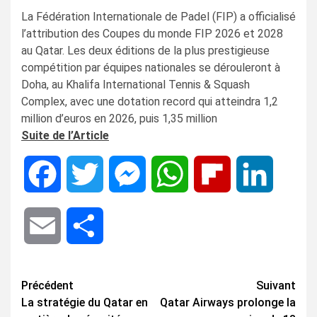
La Fédération Internationale de Padel (FIP) a officialisé
l’attribution des Coupes du monde FIP 2026 et 2028
au Qatar. Les deux éditions de la plus prestigieuse
compétition par équipes nationales se dérouleront à
Doha, au Khalifa International Tennis & Squash
Complex, avec une dotation record qui atteindra 1,2
million d’euros en 2026, puis 1,35 million
Suite de l’Article
Facebook
Twitter
Messenger
WhatsApp
Flipboard
LinkedIn
Email
Share
Navigation
Précédent
Suivant
La stratégie du Qatar en
Qatar Airways prolonge la
d’article