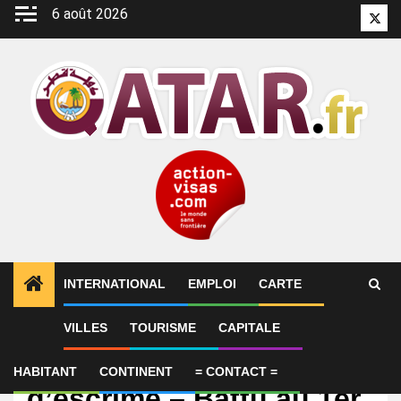
Aller
6 août 2026
Twitt
au
contenu
INTERNATIONAL
EMPLOI
CARTE
VILLES
TOURISME
CAPITALE
International
Coupe du monde
HABITANT
CONTINENT
= CONTACT =
d’escrime – Battu au 1er