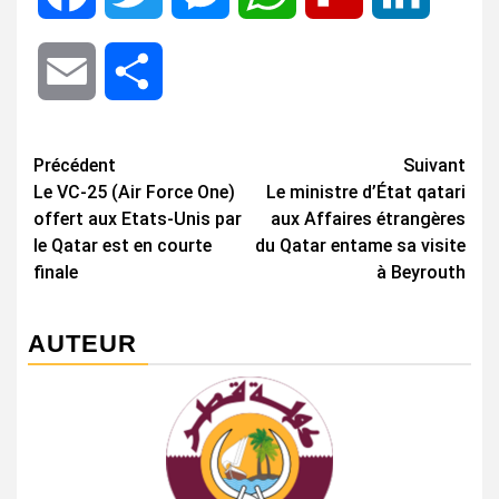
Email
Share
Navigation
Précédent
Suivant
Le VC-25 (Air Force One)
Le ministre d’État qatari
d’article
offert aux Etats-Unis par
aux Affaires étrangères
le Qatar est en courte
du Qatar entame sa visite
finale
à Beyrouth
AUTEUR