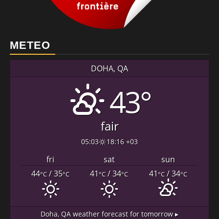
METEO
DOHA, QA
43°
fair
05:03
18:16 +03
fri
sat
sun
44
/ 35
41
/ 34
41
/ 34
°C
°C
°C
°C
°C
°C
Doha, QA
weather forecast for tomorrow ▸