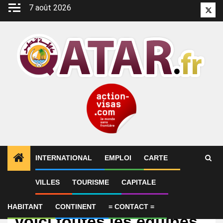
Aller
7 août 2026
Twitt
au
contenu
INTERNATIONAL
EMPLOI
CARTE
VILLES
TOURISME
CAPITALE
International
Coupe du monde 2026 :
HABITANT
CONTINENT
= CONTACT =
voici toutes les équipes