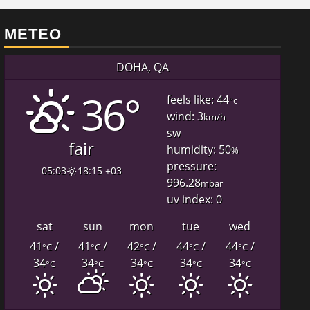
METEO
DOHA, QA
36°
feels like: 44
°c
wind: 3
km/h
sw
fair
humidity: 50
%
pressure:
05:03
18:15 +03
996.28
mbar
uv index: 0
sat
sun
mon
tue
wed
41
/
41
/
42
/
44
/
44
/
°C
°C
°C
°C
°C
34
34
34
34
34
°C
°C
°C
°C
°C