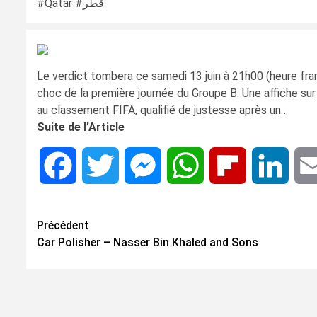
#Qatar #قطر
Le verdict tombera ce samedi 13 juin à 21h00 (heure fran
choc de la première journée du Groupe B. Une affiche sur
au classement FIFA, qualifié de justesse après un…
Suite de l’Article
Facebook
Twitter
Messenger
WhatsApp
Flipboard
Linke
Navigation
Précédent
Car Polisher – Nasser Bin Khaled and Sons
d’article