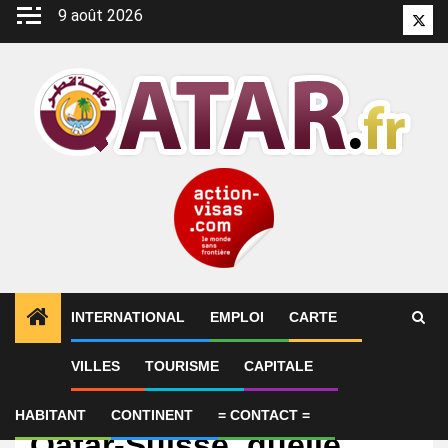
Aller
9 août 2026
Twitt
au
contenu
INTERNATIONAL
EMPLOI
CARTE
VILLES
TOURISME
CAPITALE
International
Coupe du monde 2026 :
HABITANT
CONTINENT
= CONTACT =
Qatar-Suisse, quelle